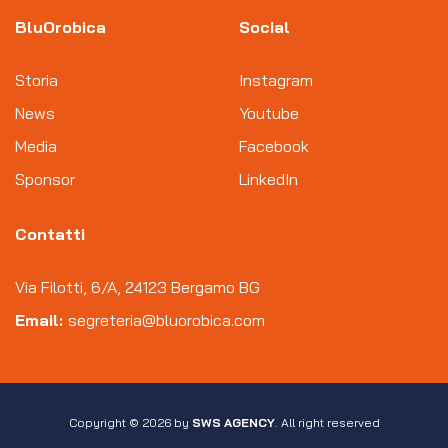
BluOrobica
Social
Storia
Instagram
News
Youtube
Media
Facebook
Sponsor
LinkedIn
Contatti
Via Filotti, 6/A, 24123 Bergamo BG
Email:
segreteria@bluorobica.com
Copyright © 2026 by
SWS AGENCY
. All right reserved