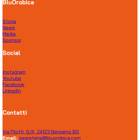
BluOrobica
Storia
News
Media
Sponsor
Social
Instagram
Youtube
Facebook
LinkedIn
Contatti
Via Filotti, 6/A, 24123 Bergamo BG
Email:
segreteria@bluorobica.com