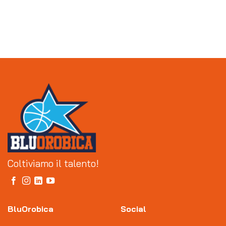
Coltiviamo il talento!
BluOrobica
Social