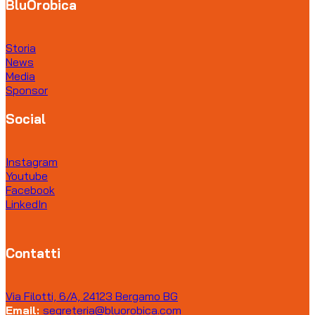
BluOrobica
Storia
News
Media
Sponsor
Social
Instagram
Youtube
Facebook
LinkedIn
Contatti
Via Filotti, 6/A, 24123 Bergamo BG
Email:
segreteria@bluorobica.com