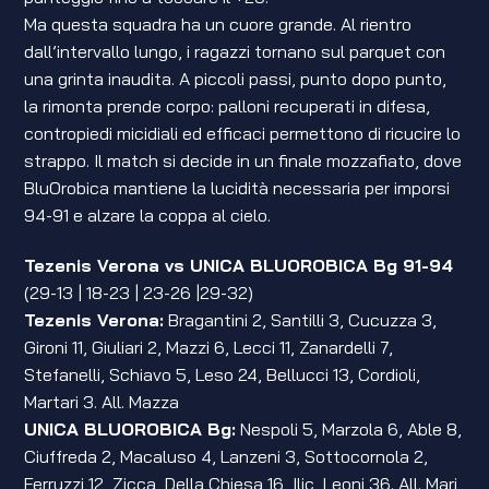
Ma questa squadra ha un cuore grande. Al rientro
dall’intervallo lungo, i ragazzi tornano sul parquet con
una grinta inaudita. A piccoli passi, punto dopo punto,
la rimonta prende corpo: palloni recuperati in difesa,
contropiedi micidiali ed efficaci permettono di ricucire lo
strappo. Il match si decide in un finale mozzafiato, dove
BluOrobica mantiene la lucidità necessaria per imporsi
94-91 e alzare la coppa al cielo.
Tezenis Verona vs UNICA BLUOROBICA Bg 91-94
(29-13 | 18-23 | 23-26 |29-32)
Tezenis Verona:
Bragantini 2, Santilli 3, Cucuzza 3,
Gironi 11, Giuliari 2, Mazzi 6, Lecci 11, Zanardelli 7,
Stefanelli, Schiavo 5, Leso 24, Bellucci 13, Cordioli,
Martari 3. All. Mazza
UNICA BLUOROBICA Bg:
Nespoli 5, Marzola 6, Able 8,
Ciuffreda 2, Macaluso 4, Lanzeni 3, Sottocornola 2,
Ferruzzi 12, Zicca, Della Chiesa 16, Ilic, Leoni 36. All. Mari