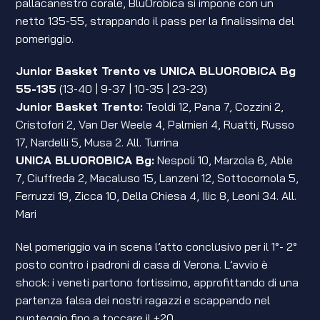
pallacanestro corale, BluOrobica si impone con un
netto 135-55, strappando il pass per la finalissima del
pomeriggio.
Junior Basket Trento vs UNICA BLUOROBICA Bg
55-135
(13-40 | 9-37 | 10-35 | 23-23)
Junior Basket Trento:
Teoldi 12, Pana 7, Cozzini 2,
Cristofori 2, Van Der Weele 4, Palmieri 4, Ruatti, Russo
17, Nardelli 5, Musa 2. All. Turrina
UNICA BLUOROBICA Bg:
Nespoli 10, Marzola 6, Able
7, Ciuffreda 2, Macaluso 15, Lanzeni 12, Sottocornola 5,
Ferruzzi 19, Zicca 10, Della Chiesa 4, Ilic 8, Leoni 34. All.
Mari
Nel pomeriggio va in scena l’atto conclusivo per il 1°- 2°
posto contro i padroni di casa di Verona. L’avvio è
shock: i veneti partono fortissimo, approfittando di una
partenza falsa dei nostri ragazzi e scappando nel
punteggio fino a toccare il +20.