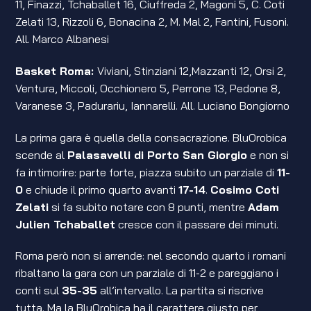
11, Finazzi, Tchaballet 16, Ciuffreda 2, Magoni 5, C. Coti
Zelati 13, Rizzoli 6, Bonacina 2, M. Mal 2, Fantini, Fusoni.
All. Marco Albanesi
Basket Roma
:
Viviani, Stinziani 12,Mazzanti 12, Orsi 2,
Ventura, Miccoli, Occhionero 5, Perrone 13, Pedone 8,
Varanese 3, Padurariu, Iannarelli. All. Luciano Bongiorno
La prima gara è quella della consacrazione. BluOrobica
scende al
Palasavelli di Porto San Giorgio
e non si
fa intimorire: parte forte, piazza subito un parziale di
11-
0
e chiude il primo quarto avanti
17-14
.
Cosimo Coti
Zelati
si fa subito notare con 8 punti, mentre
Adam
Julien Tchaballet
cresce con il passare dei minuti.
Roma però non si arrende: nel secondo quarto i romani
ribaltano la gara con un parziale di 11-2 e pareggiano i
conti sul
35-35
all’intervallo. La partita si riscrive
tutta. Ma la BluOrobica ha il carattere giusto per