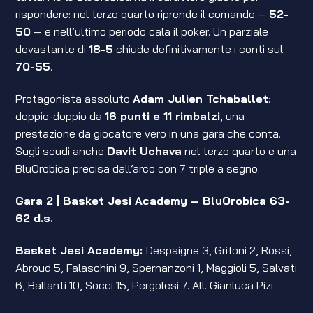
rispondere: nel terzo quarto riprende il comando —
52-
50
— e nell’ultimo periodo cala il poker. Un parziale
devastante di
18-5
chiude definitivamente i conti sul
70-55
.
Protagonista assoluto
Adam Julien Tchaballet
:
doppio-doppio da
16 punti e 11 rimbalzi
, una
prestazione da giocatore vero in una gara che conta.
Sugli scudi anche
Davit Uchava
nel terzo quarto e una
BluOrobica precisa dall’arco con 7 triple a segno.
Gara 2 | Basket Jesi Academy – BluOrobica 63-
62 d.s.
Basket Jesi Academy
:
Despaigne 3, Grifoni 2, Rossi,
Abroud 5, Falaschini 9, Spernanzoni 1, Maggioli 5, Salvati
6, Ballanti 10, Socci 15, Pergolesi 7. All. Gianluca Pizi