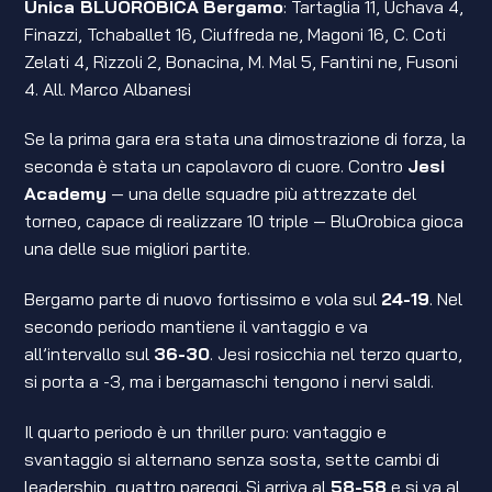
Unica BLUOROBICA
Bergamo
: Tartaglia 11, Uchava 4,
Finazzi, Tchaballet 16, Ciuffreda ne, Magoni 16, C. Coti
Zelati 4, Rizzoli 2, Bonacina, M. Mal 5, Fantini ne, Fusoni
4. All. Marco Albanesi
Se la prima gara era stata una dimostrazione di forza, la
seconda è stata un capolavoro di cuore. Contro
Jesi
Academy
— una delle squadre più attrezzate del
torneo, capace di realizzare 10 triple — BluOrobica gioca
una delle sue migliori partite.
Bergamo parte di nuovo fortissimo e vola sul
24-19
. Nel
secondo periodo mantiene il vantaggio e va
all’intervallo sul
36-30
. Jesi rosicchia nel terzo quarto,
si porta a -3, ma i bergamaschi tengono i nervi saldi.
Il quarto periodo è un thriller puro: vantaggio e
svantaggio si alternano senza sosta, sette cambi di
leadership, quattro pareggi. Si arriva al
58-58
e si va al