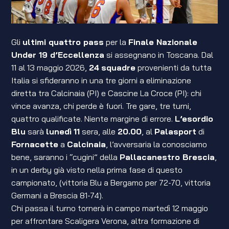
Gli
ultimi quattro pass
per la
Finale Nazionale
Under 19 d’Eccellenza
si assegnano in Toscana. Dal
11 al 13 maggio 2026,
24
squadre
provenienti da tutta
Italia si sfideranno in una tre giorni a eliminazione
diretta tra Calcinaia (PI) e Cascine La Croce (PI): chi
vince avanza, chi perde è fuori. Tre gare, tre turni,
quattro qualificate. Niente margine di errore.
L’esordio
Blu
sarà
lunedì
11
sera, alle
20.00
, al
Palasport
di
Fornacette
a
Calcinaia
, l’avversaria la conosciamo
bene, saranno i “cugini” della
Pallacanestro Brescia
,
in un derby già visto nella prima fase di questo
campionato, (vittoria Blu a Bergamo per 72-70, vittoria
Germani a Brescia 81-74).
Chi passa il turno tornerà in campo martedì 12 maggio
per affrontare Scaligera Verona, altra formazione di