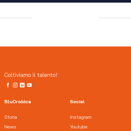
Coltiviamo il talento!
BluOrobica
Social
Storia
Instagram
News
Youtube