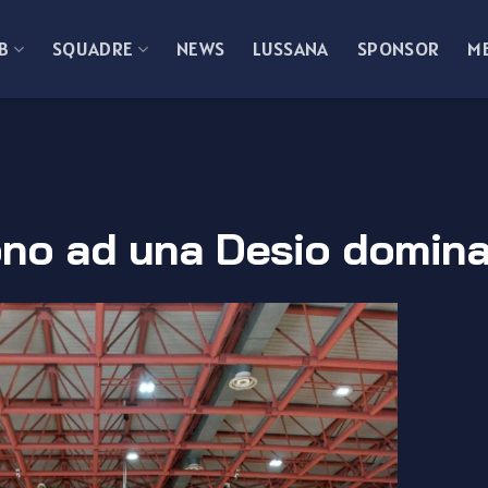
B
SQUADRE
NEWS
LUSSANA
SPONSOR
M
ono ad una Desio domin