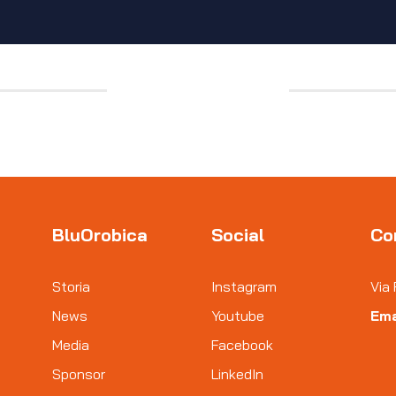
BluOrobica
Social
Co
Storia
Instagram
Via 
News
Youtube
Ema
Media
Facebook
Sponsor
LinkedIn