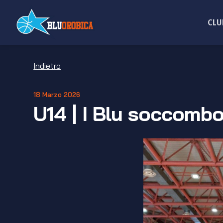
Salta
ai
CLU
contenuti
Indietro
18 Marzo 2026
U14 | I Blu soccomb