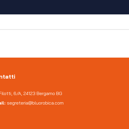
ntatti
Filotti, 6/A, 24123 Bergamo BG
il:
segreteria@bluorobica.com