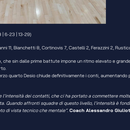
8 | 6-23 | 13-29)
nni 11, Bianchetti 8, Cortinovis 7, Castelli 2, Ferazzini 2, Rusti
, che sin dalle prime battute impone un ritmo elevato e grande i
rto.
erzo quarto Desio chiude definitivamente i conti, aumentando pr
 e l’intensità dei contatti, che ci ha portato a commettere mo
tita. Quando affronti squadre di questo livello, l’intensità è 
nto di vista tecnico che mentale”.
Coach Alessandro Giuliot