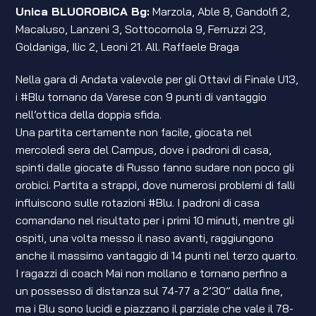
Unica BLUOROBICA Bg:
Marzola, Able 8, Gandolfi 2,
Macaluso, Lanzeni 3, Sottocornola 9, Ferruzzi 23,
Goldaniga, Ilic 2, Leoni 21. All. Raffaele Braga
Nella gara di Andata valevole per gli Ottavi di Finale U13,
i #Blu tornano da Varese con 9 punti di vantaggio
nell’ottica della doppia sfida.
Una partita certamente non facile, giocata nel
mercoledì sera del Campus, dove i padroni di casa,
spinti dalle giocate di Russo fanno sudare non poco gli
orobici. Partita a strappi, dove numerosi problemi di falli
influiscono sulle rotazioni #Blu. I padroni di casa
comandano nel risultato per i primi 10 minuti, mentre gli
ospiti, una volta messo il naso avanti, raggiungono
anche il massimo vantaggio di 14 punti nel terzo quarto.
I ragazzi di coach Mai non mollano e tornano perfino a
un possesso di distanza sul 74-77 a 2’30” dalla fine,
ma i Blu sono lucidi e piazzano il parziale che vale il 78-