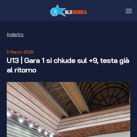
Salta
ai
contenuti
Indietro
5 Marzo 2026
U13 | Gara 1 si chiude sul +9, testa già
al ritorno