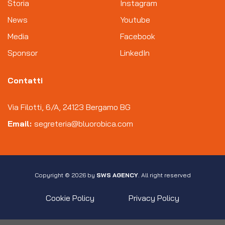
Storia
Instagram
News
Youtube
Media
Facebook
Sponsor
LinkedIn
Contatti
Via Filotti, 6/A, 24123 Bergamo BG
Email:
segreteria@bluorobica.com
Copyright © 2026 by
SWS AGENCY
. All right reserved
Cookie Policy
Privacy Policy