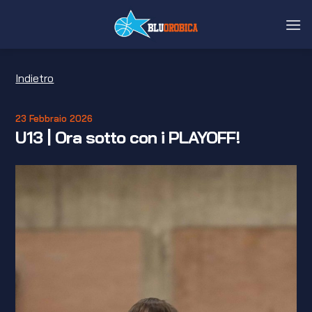
Salta
ai
contenuti
Indietro
23 Febbraio 2026
U13 | Ora sotto con i PLAYOFF!