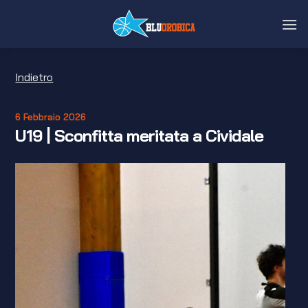
Salta
ai
contenuti
Indietro
6 Febbraio 2026
U19 | Sconfitta meritata a Cividale