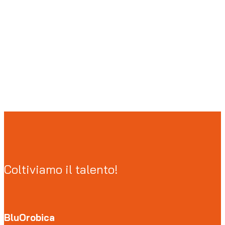
Coltiviamo il talento!
BluOrobica