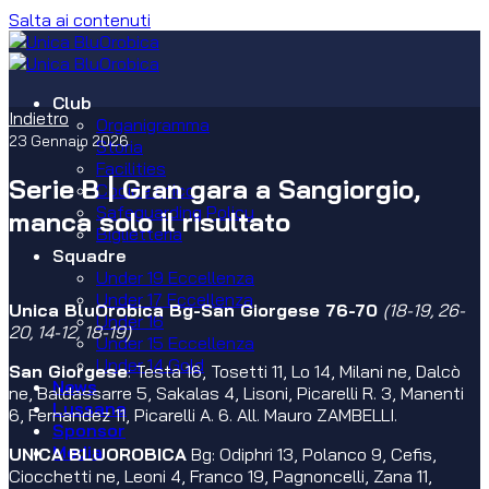
Salta ai contenuti
Club
Indietro
Organigramma
23 Gennaio 2026
Storia
Facilities
Serie B | Gran gara a Sangiorgio,
Codice etico
Safeguarding Policy
manca solo il risultato
Biglietteria
Squadre
Under 19 Eccellenza
Under 17 Eccellenza
Unica BluOrobica Bg-San Giorgese 76-70
(18-19, 26-
Under 16
20, 14-12, 18-19)
Under 15 Eccellenza
Under 14 Gold
San Giorgese
: Testa 16, Tosetti 11, Lo 14, Milani ne, Dalcò
News
ne, Baldassarre 5, Sakalas 4, Lisoni, Picarelli R. 3, Manenti
Lussana
6, Fernandez 11, Picarelli A. 6. All. Mauro ZAMBELLI.
Sponsor
Media
UNICA BLUOROBICA
Bg: Odiphri 13, Polanco 9, Cefis,
Ciocchetti ne, Leoni 4, Franco 19, Pagnoncelli, Zana 11,