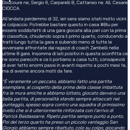
Doucoure ne, Sergio 6, Carparelli 8, Cattaneo ne. All. Cesare
CIOCCA.
All’andata perdemmo di 32, ieri sera siamo stati molto vicini
al colpaccio. Potrebbe bastare questo in casa #Blu per
essere soddisfatti di una gara giocata alla pari con la prima
in classifica, chiudendo sopra il primo quarto, conducendo a
tratti lungo tutta la gara e subendo meno di tutte le
avversarie affrontate dai ragazzi di coach Zambelli nelle
ultime 8 gare. Insomma di lati positivi in questa sconfitta ce
ne sono parecchi e ce li portiamo a casa tutti, consapevoli
di aver fatto enormi passi in avanti rispetto a pochi mesi fa,
ma di averne ancora molti da fare.
“È veramente un peccato, abbiamo fatto una partita
esemplare, al cospetto della prima della classe imbattuta
fra le mura amiche e abbiamo lottato, giocato davvero una
bella partita, di personalità stando sempre attaccati nel
punteggio, spesso sopra contro una squadra di primissimo
livello che si è ulteriormente rinforzata con l’arrivo di
Patrick Baldassarre. Ripeto partita sempre punto a punto.
Poi del terzo quarto ha preso un piccolo vantaggio San
Giorgio abbiamo sempre ribattuto, colo su colpo, giocando