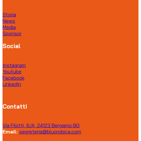
Storia
News
Media
Sponsor
Social
Instagram
Youtube
Facebook
LinkedIn
Contatti
Via Filotti, 6/A, 24123 Bergamo BG
Email:
segreteria@bluorobica.com