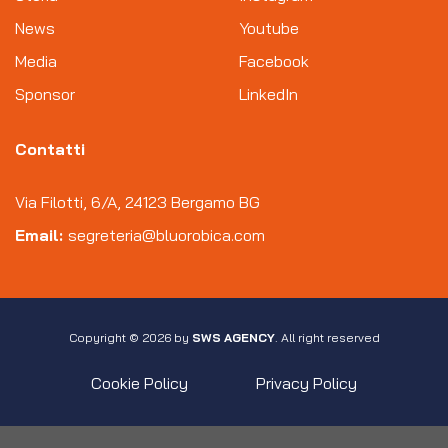
News
Youtube
Media
Facebook
Sponsor
LinkedIn
Contatti
Via Filotti, 6/A, 24123 Bergamo BG
Email:
segreteria@bluorobica.com
Copyright © 2026 by
SWS AGENCY
. All right reserved
Cookie Policy
Privacy Policy