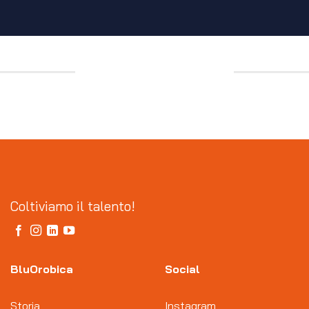
Coltiviamo il talento!
BluOrobica
Social
Storia
Instagram