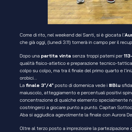
Come di rito, nel weekend dei Santi, si è giocata l’
Au
che già oggi, (lunedi 3.11) tornerà in campo per il re
Dopo una
partita vinta
senza troppi patemi per
113
qualità fisico-atletico e preparazione tecnico-tattic
colpo su colpo, ma tra il finale del primo quarto e l’i
orobici…
La
finale 3°/4°
posto di domenica vede i
#Blu
sfida
maiuscolo, atteggiamento e percentuali positivi sping
concentrazione di qualche elemento specialmente nelle
costringerci a giocare punto a punto. Capitan Sottoc
Aba si aggiudica agevolmente la finale con Aurora Desi
Oltre al terzo posto a impreziosire la partezipazione c