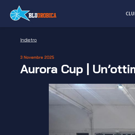
Salta
ai
CLU
contenuti
Indietro
3 Novembre 2025
Aurora Cup | Un’otti