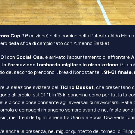
rora Cup
(9ª edizione) nella cornice della Palestra Aldo Moro 
cupero della sfida di campionato con Almenno Basket.
-31
con
Social Osa
, è arrivato l’appuntamento di affrontare
A
a
la formazione lombarda migliore
in
circolazione
. Gli or
nizio del secondo prendono il break! Nonostante il
91-61 finale
,
re la selezione svizzera del
Ticino Basket
, che presentano cor
ono gli orobici sul 31-11. In 16 in panchina come per tutta la 
 piccole cose consente agli avversari di riavvicinarsi. Palle p
ornola e compagni rimangono sempre avanti e nel finale sono bra
o, mentre il derby milanese fra Urania e Social Osa vede i prim
’è anche la presenza, nel miglior quintetto del torneo, di Filipp