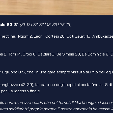
sio 83-81
(21-17 | 22-22 | 15-23 | 25-19)
chetti ne, Ngom 2, Leoni, Cortesi 20, Coti Zelati 15, Ambukadze 
Matei 2, Torri 14, Croci 8, Caldarelli, De Simeis 20, De Dominicis 8,
er il gruppo U15, che, in una gara sempre vissuta sul filo dell’eq
ghezze (43-39), la reazione degli ospiti ci porta fino al -8 di
per il successo finale.
cile contro un avversario che nei tornei di Martinengo e Liss
Siamo soddisfatti proprio perché il nostro approccio ha messo in