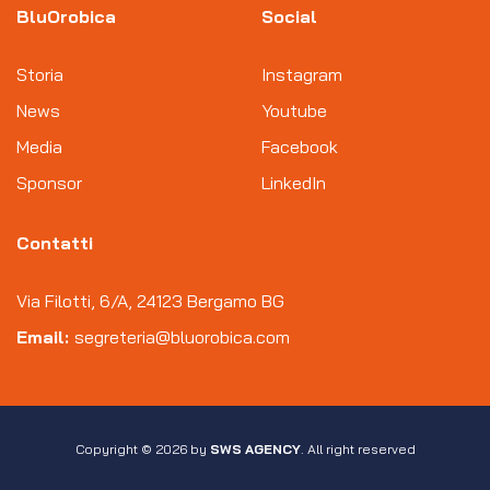
BluOrobica
Social
Storia
Instagram
News
Youtube
Media
Facebook
Sponsor
LinkedIn
Contatti
Via Filotti, 6/A, 24123 Bergamo BG
Email:
segreteria@bluorobica.com
Copyright © 2026 by
SWS AGENCY
. All right reserved