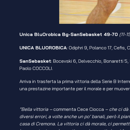
Unica BluOrobica Bg-SanSebasket 49-70
(11-15
UNICA BLUOROBICA
: Odiphri 9, Polanco 17, Cefis,
SanSebasket
: Bocevski 6, Delvecchio, Bonaretti 5, 
Paolo COCCOLI.
Arriva in trasferta la prima vittoria della Serie B In
una prestazine importante per il morale e per muovere 
“Bella vittoria –
commenta Cece Ciocca
– che ci dà 
diversi errori, a volte anche un po’ banali, però il p
casa di Cremona. La vittoria ci dà morale, ci perme