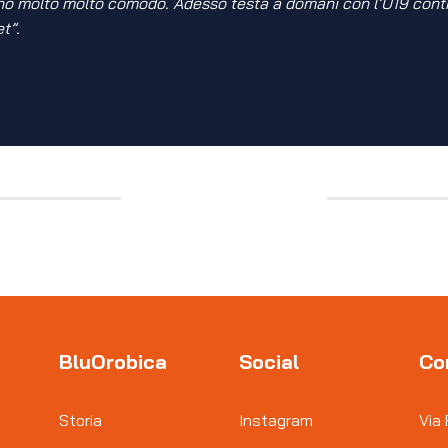
nno molto molto comodo. Adesso testa a domani con l’U19 contr
t”.
BluOrobica
Social
Co
Storia
Instagram
Via 