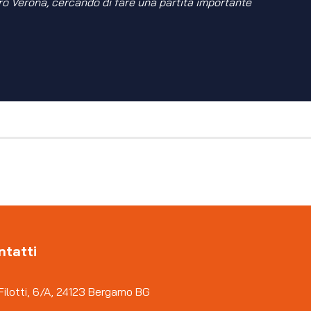
o Verona, cercando di fare una partita importante
ntatti
Filotti, 6/A, 24123 Bergamo BG