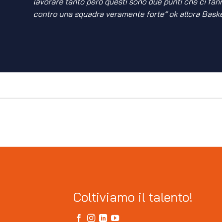
lavorare tanto però questi sono due punti che ci fa
contro una squadra veramente forte” ok allora Baske
Coltiviamo il talento!