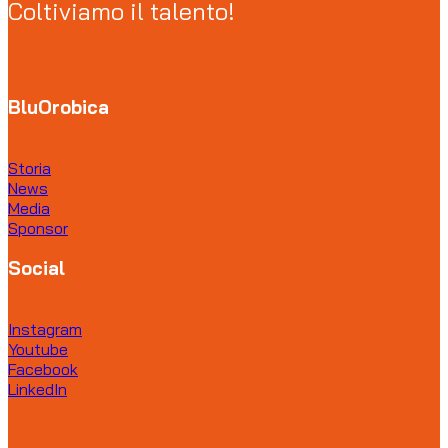
Coltiviamo il talento!
BluOrobica
Storia
News
Media
Sponsor
Social
Instagram
Youtube
Facebook
LinkedIn