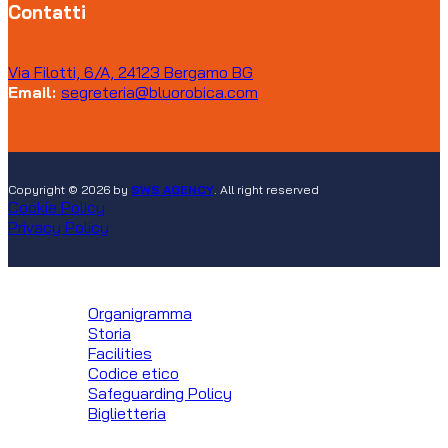
Contatti
Via Filotti, 6/A, 24123 Bergamo BG
Email:
segreteria@bluorobica.com
Copyright © 2026 by
SWS AGENCY
. All right reserved
Cookie Policy
Privacy Policy
Club
Organigramma
Storia
Facilities
Codice etico
Safeguarding Policy
Biglietteria
Squadre