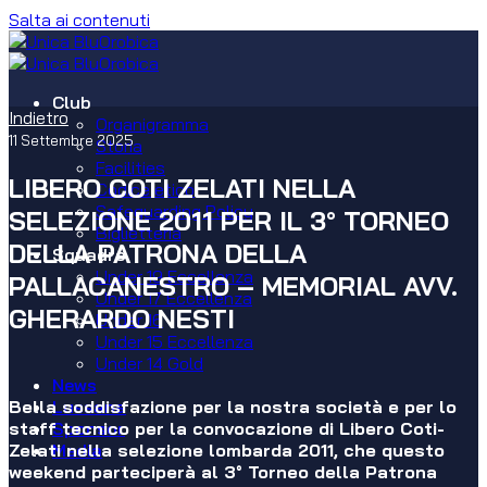
Salta ai contenuti
Club
Indietro
Organigramma
11 Settembre 2025
Storia
Facilities
LIBERO COTI ZELATI NELLA
Codice etico
Safeguarding Policy
SELEZIONE 2011 PER IL 3° TORNEO
Biglietteria
DELLA PATRONA DELLA
Squadre
Under 19 Eccellenza
PALLACANESTRO – MEMORIAL AVV.
Under 17 Eccellenza
GHERARDO NESTI
Under 16
Under 15 Eccellenza
Under 14 Gold
News
Bella soddisfazione per la nostra società e per lo
Lussana
staff tecnico per la convocazione di Libero Coti-
Sponsor
Zelati nella selezione lombarda 2011, che questo
Media
weekend parteciperà al 3° Torneo della Patrona