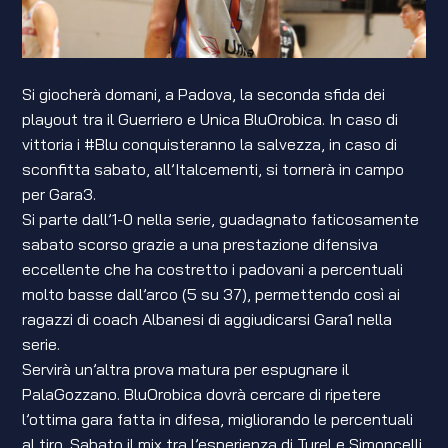
Si giocherà domani, a Padova, la seconda sfida dei
playout tra il Guerriero e Unica BluOrobica. In caso di
vittoria i #Blu conquisteranno la salvezza, in caso di
sconfitta sabato, all’Italcementi, si tornerà in campo
per Gara3.
Si parte dall’1-0 nella serie, guadagnato faticosamente
sabato scorso grazie a una prestazione difensiva
eccellente che ha costretto i padovani a percentuali
molto basse dall’arco (5 su 37), permettendo così ai
ragazzi di coach Albanesi di aggiudicarsi Gara1 nella
serie.
Servirà un’altra prova matura per espugnare il
PalaGozzano. BluOrobica dovrà cercare di ripetere
l’ottima gara fatta in difesa, migliorando le percentuali
al tiro. Sabato il mix tra l’esperienza di Turel e Simoncelli