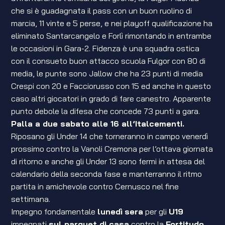
che si è guadagnata il pass con un buon ruolino di
marcia, 11 vinte e 5 perse, e nei playoff qualificazione ha
eliminato Santarcangelo e Forlì rimontando in entrambe
le occasioni in Gara-2. Fidenza è una squadra ostica
con il consueto buon attacco scuola Fulgor con 80 di
media, le punte sono Jallow che ha 23 punti di media
Crespi con 20 e Facciorusso con 15 ed anche in questo
caso altri giocatori in grado di fare canestro. Apparente
punto debole la difesa che concede 73 punti a gara.
Palla a due sabato alle 16 all’Italcementi.
Riposano gli Under 14 che torneranno in campo venerdì
prossimo contro la Vanoli Cremona per l’ottava giornata
di ritorno e anche gli Under 13 sono fermi in attesa del
calendario della seconda fase e manterranno il ritmo
partita in amichevole contro Cernusco nel fine
settimana.
Impegno fondamentale
lunedì
sera
per gli
U19
impegnati
sul parquet di casa
contro la
Fortitudo