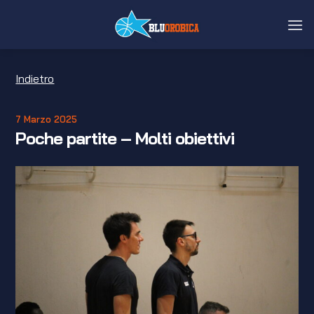
Salta
ai
contenuti
Indietro
7 Marzo 2025
Poche partite – Molti obiettivi