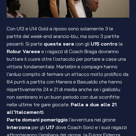
Con U13 e U14 Gold a riposo sono solamente 3 le
partite del week-end arancio-blu, ma sono 3 partite
pesanti. Si parte
questa sera
con gli
U15
contro
la
Robur Varese
e i ragazzi di Coach Braga dovranno
buttare il cuore oltre l’ostacolo per portare a casa una
vittoria fondamentale. Martellini e compagni hanno
l’arduo compito di fermare un attacco molto prolifico da
84 punti a partita con Manera e Basualdo che hanno
rispettivamente 24 e 21 di media anche se i gialloblu
non sembrano in un buon periodo con due sconfitte
nelle ultime tre gare giocate.
Palla a due alle 21
all’Italcementi
.
Parte
domani
pomeriggio
l’avventura nel girone
Interzona
per gli
U17
dove Coach Sorci e i suoi ragazzi
affronteranno l’emiliana del girone, la Fulgor Fidenza