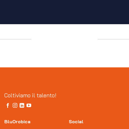
Coltiviamo il talento!
BluOrobica
Social