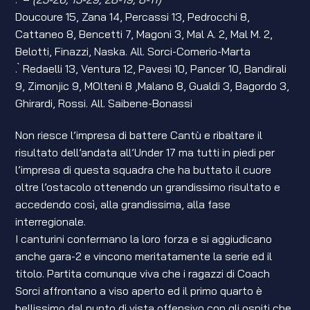
Doucoure 15, Zana 14, Percassi 13, Pedrocchi 8,
Cattaneo 8, Bencetti 7, Magoni 3, Mal A. 2, Mal M. 2,
Belotti, Finazzi, Naska. All. Sorci-Comerio-Marta
. ̀ Redaelli 13, Ventura 12, Pavesi 10, Pancer 10, Bandirali
9, Zimonjic 9, MOlteni 8 ,Malano 8, Gualdi 3, Bagordo 3,
Ghirardi, Rossi. All. Saibene-Bonassi
Non riesce l’impresa di battere Cantù e ribaltare il
risultato dell’andata all’Under 17 ma tutti in piedi per
l’impresa di questa squadra che ha buttato il cuore
oltre l’ostacolo ottenendo un grandissimo risultato e
accedendo così, alla grandissima, alla fase
interregionale.
I canturini confermano la loro forza e si aggiudicano
anche gara-2 e vincono meritatamente la serie ed il
titolo. Partita comunque viva che i ragazzi di Coach
Sorci affrontano a viso aperto ed il primo quarto è
bellissimo dal punto di vista offensivo con gli ospiti che