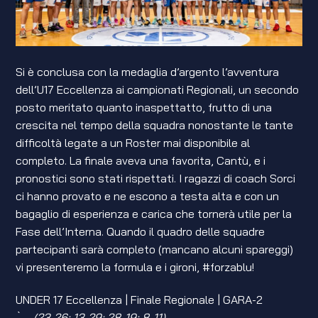
Si è conclusa con la medaglia d’argento l’avventura
dell’U17 Eccellenza ai campionati Regionali, un secondo
posto meritato quanto inaspettatto, frutto di una
crescita nel tempo della squadra nonostante le tante
difficoltà legate a un Roster mai disponibile al
completo. La finale aveva una favorita, Cantù, e i
pronostici sono stati rispettati. I ragazzi di coach Sorci
ci hanno provato e ne escono a testa alta e con un
bagaglio di esperienza e carica che tornerà utile per la
Fase dell’Interna. Quando il quadro delle squadre
partecipanti sarà completo (mancano alcuni spareggi)
vi presenteremo la formula e i gironi, #forzablu!
UNDER 17 Eccellenza | Finale Regionale | GARA-2
. ̀ –
(23-26; 13-29; 28-19; 8-11)