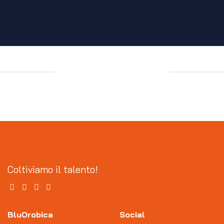
Coltiviamo il talento!
BluOrobica
Social