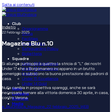
Salta ai contenuti
Club
Indietro
Organigramma
22 Febbraio 2025
Storia
Facilities
Magazine Blu n.10
Codice etico
Safeguarding Policy
Biglietteria
Squadre
Si allunga purtroppo a quattro la stricia di “L” dei nostri
Under 19 Eccellenza
Under 17 che a Borgomanero incappano in un brutto
Under 17 Eccellenza
pomeriggio e subiscono la buona prestazione dei padroni di
Under 16
casa.
Under 15 Eccellenza
Under 14 Gold
Nulla cambia in prospettiva spareggi, anche se sarà
News
necessario tornare alla vittoria domenica 30 aprile, in casa,
Lussana
contro Verona.
Sponsor
Media
e_BluOrobica_Magazine_22 febbraio_2025_WEB