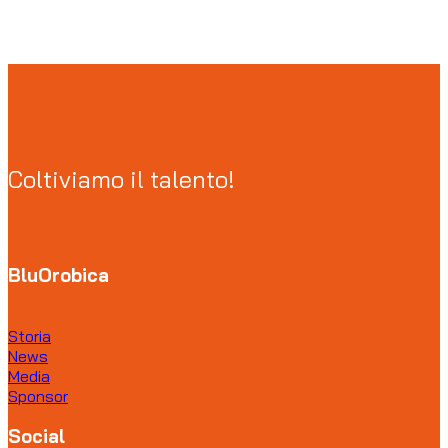
Coltiviamo il talento!
BluOrobica
Storia
News
Media
Sponsor
Social