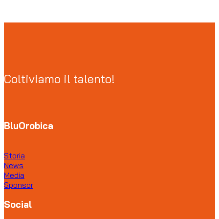
Coltiviamo il talento!
BluOrobica
Storia
News
Media
Sponsor
Social