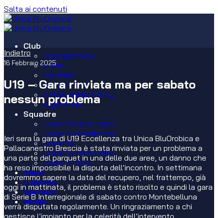
Salta ai contenuti
Club
Indietro
Organigramma
16 Febbraio 2025
Storia
Facilities
U19 – Gara rinviata ma per sabato
Codice etico
Safeguarding Policy
nessun problema
Biglietteria
Squadre
Under 19 Eccellenza
Under 17 Eccellenza
Ieri sera la gara di U19 Eccellenza tra Unica BluOrobica e
Under 16
Pallacanestro Brescia è stata rinviata per un problema a
Under 15 Eccellenza
una parte del parquet in una delle due aree, un danno che
Under 14 Gold
ha reso impossibile la disputa dell’incontro. In settimana
News
dovremmo sapere la data del recupero, nel frattempo, già
Lussana
oggi in mattinata, il problema è stato risolto e quindi la gara
Sponsor
di Serie B Interregionale di sabato contro Montebelluna
Media
verrà disputata regolarmente. Un ringraziamento a chi
gestisce l’impianto per la celerità dell’intervento.