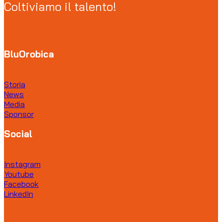
Coltiviamo il talento!
BluOrobica
Storia
News
Media
Sponsor
Social
Instagram
Youtube
Facebook
LinkedIn