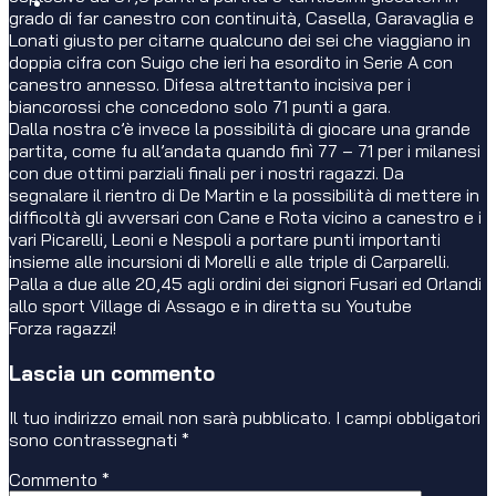
grado di far canestro con continuità, Casella, Garavaglia e
Lonati giusto per citarne qualcuno dei sei che viaggiano in
doppia cifra con Suigo che ieri ha esordito in Serie A con
canestro annesso. Difesa altrettanto incisiva per i
biancorossi che concedono solo 71 punti a gara.
Dalla nostra c’è invece la possibilità di giocare una grande
partita, come fu all’andata quando finì 77 – 71 per i milanesi
con due ottimi parziali finali per i nostri ragazzi. Da
segnalare il rientro di De Martin e la possibilità di mettere in
difficoltà gli avversari con Cane e Rota vicino a canestro e i
vari Picarelli, Leoni e Nespoli a portare punti importanti
insieme alle incursioni di Morelli e alle triple di Carparelli.
Palla a due alle 20,45 agli ordini dei signori Fusari ed Orlandi
allo sport Village di Assago e in diretta su Youtube
Forza ragazzi!
Lascia un commento
Il tuo indirizzo email non sarà pubblicato.
I campi obbligatori
sono contrassegnati
*
Commento
*