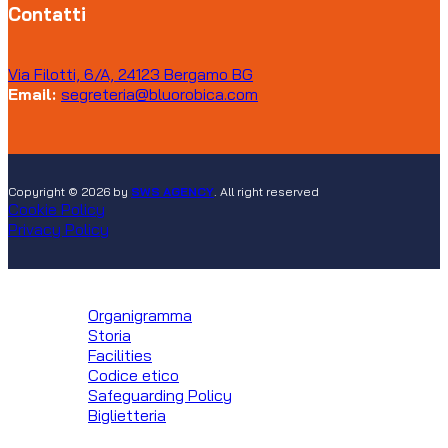
Contatti
Via Filotti, 6/A, 24123 Bergamo BG
Email:
segreteria@bluorobica.com
Copyright © 2026 by
SWS AGENCY
. All right reserved
Cookie Policy
Privacy Policy
Club
Organigramma
Storia
Facilities
Codice etico
Safeguarding Policy
Biglietteria
Squadre