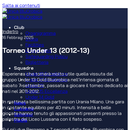
Salta ai contenuti
Club
Indietro
Organigramma
16 Febbraio 2025
Storia
Facilities
Torneo Under 13 (2012-13)
Codice etico
Safeguarding Policy
Biglietteria
Squadre
Esperienza che tornerà molto utile quella vissuta dal
Under 19 Eccellenza
gruppo Under 13 Gold Bluorobica nell’intensa giornata di
Under 17 Eccellenza
sabato 7 settembre, passata a giocare il torneo dedicato ai
Under 16
nati nel 2011-2012.
Under 15 Eccellenza
Under 14 Gold
In mattinata bellissima partita con Urania Milano. Una gara
News
in costante equilibrio per 40 minuti. Intensità e belle
Lussana
giocate hanno tenuto gli appassionati presenti presso la
Sponsor
palestra del Liceo Lussana con il fiato sospeso.
Media
Sul più due Bergamo a 7 secondi dalla fine, Bluorobica con