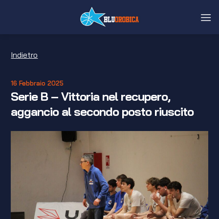
Salta
ai
contenuti
Indietro
16 Febbraio 2025
Serie B – Vittoria nel recupero,
aggancio al secondo posto riuscito