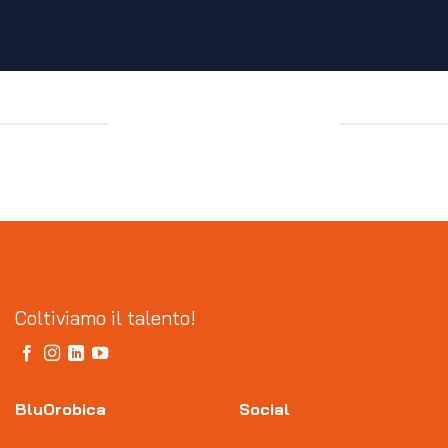
Coltiviamo il talento!
BluOrobica
Social