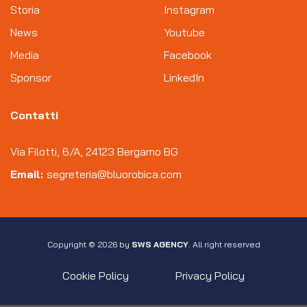
Storia
Instagram
News
Youtube
Media
Facebook
Sponsor
LinkedIn
Contatti
Via Filotti, 6/A, 24123 Bergamo BG
Email:
segreteria@bluorobica.com
Copyright © 2026 by
SWS AGENCY
. All right reserved
Cookie Policy
Privacy Policy