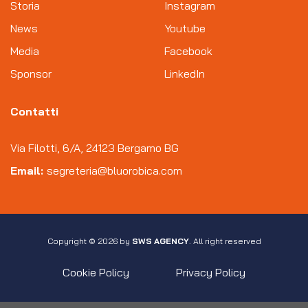
Storia
Instagram
News
Youtube
Media
Facebook
Sponsor
LinkedIn
Contatti
Via Filotti, 6/A, 24123 Bergamo BG
Email:
segreteria@bluorobica.com
Copyright © 2026 by
SWS AGENCY
. All right reserved
Cookie Policy
Privacy Policy