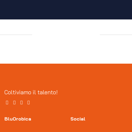
Coltiviamo il talento!
BluOrobica
Social