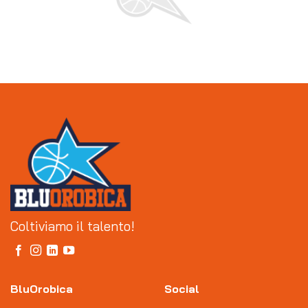
Coltiviamo il talento!
BluOrobica
Social