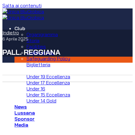
Salta ai contenuti
Club
Indietro
Organigramma
6 Aprile 2025
Storia
Facilities
PALL. REGGIANA
Codice etico
Safeguarding Policy
Biglietteria
Squadre
Under 19 Eccellenza
Under 17 Eccellenza
Under 16
Under 15 Eccellenza
Under 14 Gold
News
Lussana
Sponsor
Media