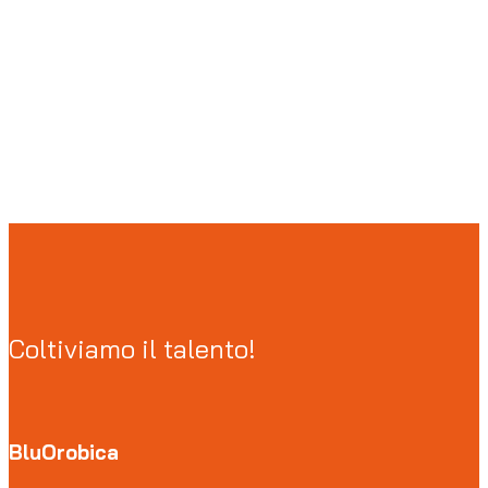
Coltiviamo il talento!
BluOrobica