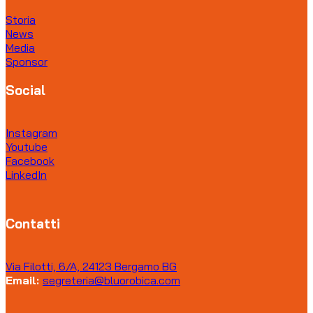
Storia
News
Media
Sponsor
Social
Instagram
Youtube
Facebook
LinkedIn
Contatti
Via Filotti, 6/A, 24123 Bergamo BG
Email:
segreteria@bluorobica.com