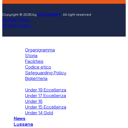
Copyright © 2026 by
SWS AGENCY
. All right reserved
Cookie Policy
Privacy Policy
Club
Organigramma
Storia
Facilities
Codice etico
Safeguarding Policy
Biglietteria
Squadre
Under 19 Eccellenza
Under 17 Eccellenza
Under 16
Under 15 Eccellenza
Under 14 Gold
News
Lussana