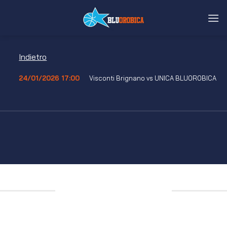
Salta
ai
contenuti
Indietro
24/01/2026 17:00
Visconti Brignano vs UNICA BLUOROBICA