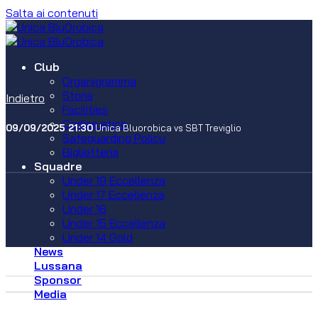
Salta ai contenuti
Club
Organigramma
Storia
Indietro
Facilities
Codice etico
09/09/2025 21:30
Unica Bluorobica vs SBT Treviglio
Safeguarding Policy
Biglietteria
Squadre
Under 19 Eccellenza
Under 17 Eccellenza
Under 16
Under 15 Eccellenza
Under 14 Gold
News
Lussana
Sponsor
Media