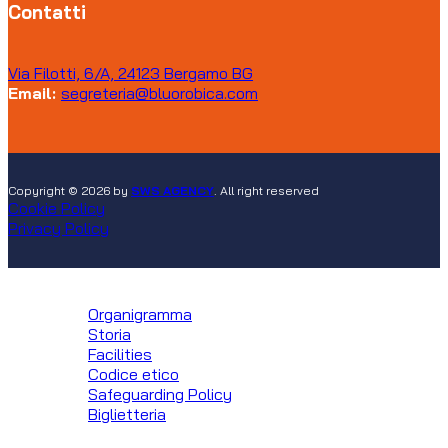
Contatti
Via Filotti, 6/A, 24123 Bergamo BG
Email:
segreteria@bluorobica.com
Copyright © 2026 by
SWS AGENCY
. All right reserved
Cookie Policy
Privacy Policy
Club
Organigramma
Storia
Facilities
Codice etico
Safeguarding Policy
Biglietteria
Squadre