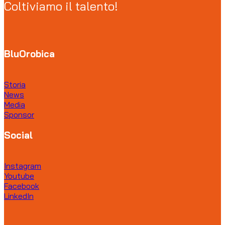
Coltiviamo il talento!
BluOrobica
Storia
News
Media
Sponsor
Social
Instagram
Youtube
Facebook
LinkedIn