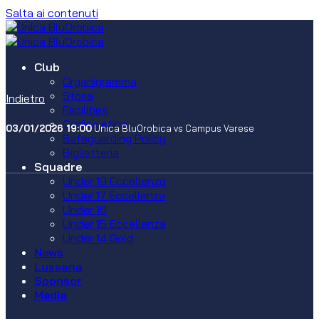
Salta ai contenuti
Club
Organigramma
Storia
Indietro
Facilities
Codice etico
03/01/2026 19:00
Unica BluOrobica vs Campus Varese
Safeguarding Policy
Biglietteria
Squadre
Under 19 Eccellenza
Under 17 Eccellenza
Under 16
Under 15 Eccellenza
Under 14 Gold
News
Lussana
Sponsor
Media