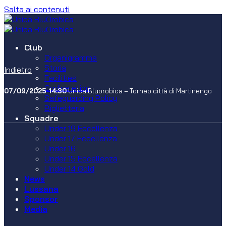
Salta ai contenuti
Club
Organigramma
Storia
Indietro
Facilities
Codice etico
07/09/2025 14:30
Unica Bluorobica – Torneo città di Martinengo
Safeguarding Policy
Biglietteria
Squadre
Under 19 Eccellenza
Under 17 Eccellenza
Under 16
Under 15 Eccellenza
Under 14 Gold
News
Lussana
Sponsor
Media