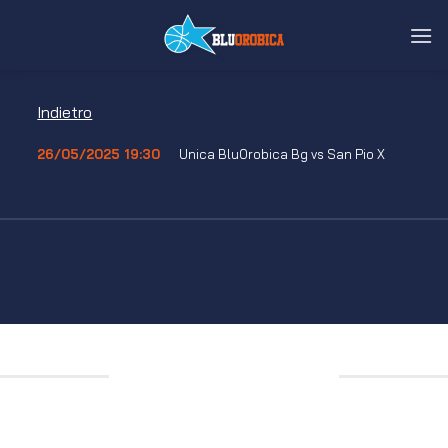
Salta
ai
contenuti
Indietro
26/05/2025 19:30
Unica BluOrobica Bg vs San Pio X