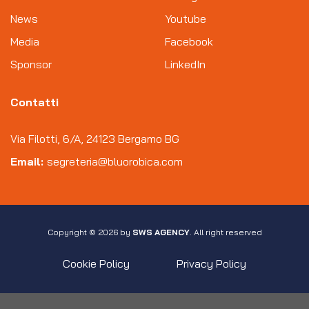
News
Youtube
Media
Facebook
Sponsor
LinkedIn
Contatti
Via Filotti, 6/A, 24123 Bergamo BG
Email:
segreteria@bluorobica.com
Copyright © 2026 by
SWS AGENCY
. All right reserved
Cookie Policy
Privacy Policy