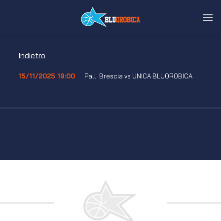
Salta
ai
contenuti
Indietro
15/11/2025 19:00
Pall. Brescia vs UNICA BLUOROBICA